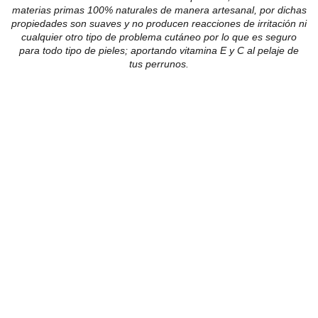
materias primas 100% naturales de manera artesanal, por dichas
propiedades son suaves y no producen reacciones de irritación ni
cualquier otro tipo de problema cutáneo por lo que es seguro
para todo tipo de pieles; aportando vitamina
E y C al pelaje de
tus perrunos.
Owned and operated by 
Belasli Hydration Bar & 
Wellness LLC