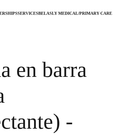
ERSHIPS
SERVICES
BELASLY MEDICAL/PRIMARY CARE
a en barra
a
tante) -