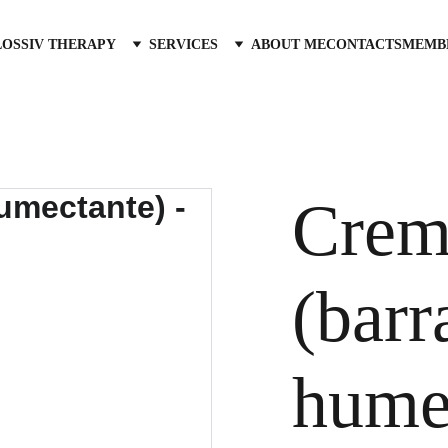
LOSS
IV THERAPY
SERVICES
ABOUT ME
CONTACTS
MEMB
Crem
(barr
humec