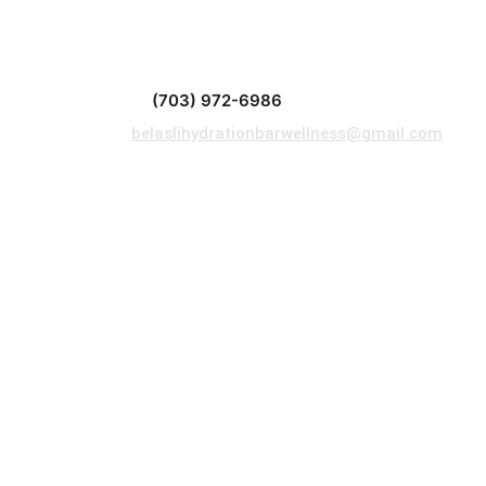
Contact us
(703) 972-6986
Call/Text at: 
Email at: 
belaslihydrationbarwellness@gmail.com
Address: 
10560 Main Street, Suite 407, Fairfax, VA 22030
IV, weight loss program, a
evaluated by the US Food an
prevent any medical diseas