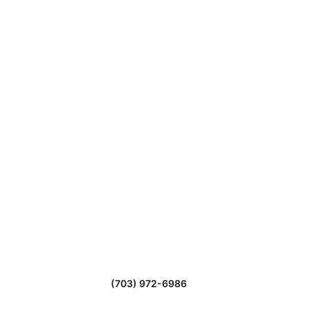
Owned and operated by 
Belasli Hydration Bar & 
Wellness LLC
Contact us
(703) 972-6986
Call/Text at: 
Email at: 