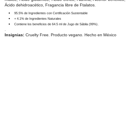
Ácido dehidroacético, Fragancia libre de Ftalatos.
95.5% de Ingredientes con Certificación Sustentable
+ 4.1% de Ingredientes Naturales
.
Contiene los beneficios de 64.5 ml de Jugo de Sábila (99%)
.
Insignias:
Cruelty Free. Producto vegano. Hecho en México
Owned and operated by 
Belasli Hydration Bar & 
Wellness LLC