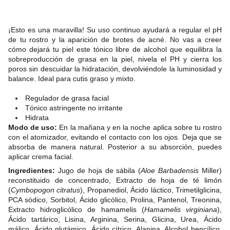
¡Esto es una maravilla! Su uso continuo ayudará a regular el pH
de tu rostro y la aparición de brotes de acné. No vas a creer
cómo dejará tu piel este tónico libre de alcohol que equilibra la
sobreproducción de grasa en la piel, nivela el PH y cierra los
poros sin descuidar la hidratación, devolviéndole la luminosidad y
balance. Ideal para cutis graso y mixto.
Regulador de grasa facial
Tónico astringente no irritante
Hidrata
Modo de uso:
En la mañana y en la noche aplica sobre tu rostro
con el atomizador, evitando el contacto con los ojos. Deja que se
absorba de manera natural. Posterior a su absorción, puedes
aplicar crema facial.
Ingredientes:
Jugo de hoja de sábila (
Aloe Barbadensis
Miller)
reconstituido de concentrado, Extracto de hoja de té limón
(
Cymbopogon citratus
), Propanediol, Ácido láctico, Trimetilglicina,
PCA sódico, Sorbitol, Ácido glicólico, Prolina, Pantenol, Treonina,
Extracto hidroglicólico de hamamelis (
Hamamelis
virginiana
),
Ácido tartárico, Lisina, Arginina, Serina, Glicina, Urea, Ácido
málico, Ácido glutámico, Ácido cítrico, Alanina, Alcohol bencílico,