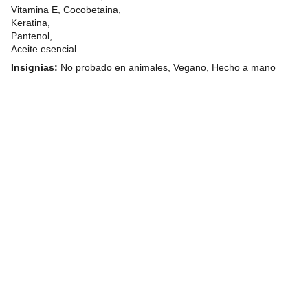
Vitamina E, Cocobetaina,
Keratina,
Pantenol,
Aceite esencial.
Insignias:
No probado en animales, Vegano, Hecho a mano
Owned and operated by 
Belasli Hydration Bar & 
Wellness LLC